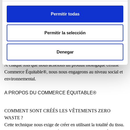
Beaucoup de personnes nous demandent pourquoi nos vêtements
ne sont pas confectionnés localement du début à la fin. Elles
Permitir todas
voudraient comprendre pourquoi certains modèles sont produits
en Chine ou en Inde.
Permitir la selección
LIRE
Denegar
QUE SIGNIFIE FAIRTRADE®?
À chaque fois que nous achetons un produit biologique certifié
Commerce Équitable®, nous nous engageons au niveau social et
environnemental.
A PROPOS DU COMMERCE ÉQUITABLE®
COMMENT SONT CRÉÉS LES VÊTEMENTS ZERO
WASTE ?
Cette technique nous exige de créer en utilisant la totalité du tissu.