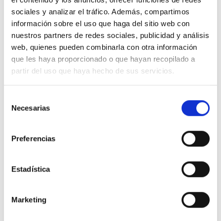
élégant et conscient. Nos vêtements
sociales y analizar el tráfico. Además, compartimos
información sobre el uso que haga del sitio web con
sont conçus avec un faible impact afin
nuestros partners de redes sociales, publicidad y análisis
que vous soyez les deux.
web, quienes pueden combinarla con otra información
que les haya proporcionado o que hayan recopilado a
partir del uso que haya hecho de sus servicios.
Selección
Necesarias
de
consentimiento
Preferencias
DESIGN ETXEA
Votre espace pour être libre, créative, audacieuse. L’endroit où
vous pouvez participer à un futur meilleur.
Estadística
SAVOIR PLUS
Marketing
FABRIQUÉ AU PAYS BASQUE?