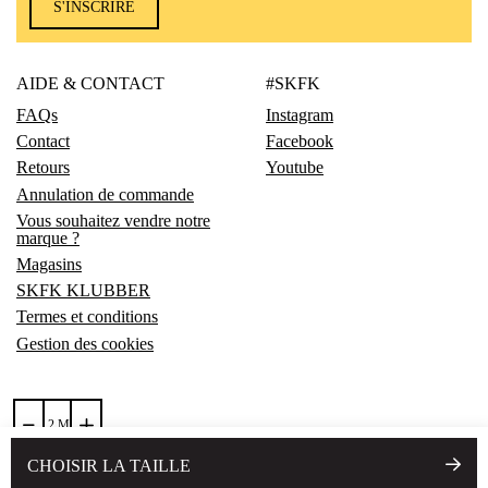
S'INSCRIRE
AIDE & CONTACT
#SKFK
FAQs
Instagram
Contact
Facebook
Retours
Youtube
Annulation de commande
Vous souhaitez vendre notre
marque ?
Magasins
SKFK KLUBBER
Termes et conditions
Gestion des cookies
Cookies
Politique de confidentialité
Avis de droits d'auteur
CHOISIR LA TAILLE
© 2024
La quantité minimale pour pouvoir commander ce produit est 2.