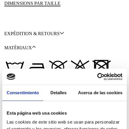
DIMENSIONS PAR TAILLE
EXPÉDITION & RETOURS
MATÉRIAUX
100% VISCOSE (LENZING™ ECOVERO™)
Consentimiento
Detalles
Acerca de las cookies
Esta página web usa cookies
Las cookies de este sitio web se usan para personalizar
Nous n'avons pas à choisir entre être
el contenido y los anuncios, ofrecer funciones de redes