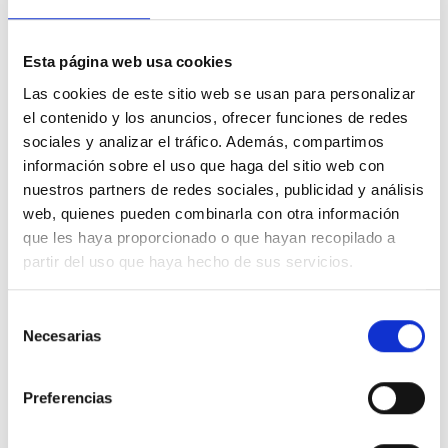
Esta página web usa cookies
100% COTON BIO
Las cookies de este sitio web se usan para personalizar
el contenido y los anuncios, ofrecer funciones de redes
sociales y analizar el tráfico. Además, compartimos
información sobre el uso que haga del sitio web con
nuestros partners de redes sociales, publicidad y análisis
web, quienes pueden combinarla con otra información
Nous n'avons pas à choisir entre être
que les haya proporcionado o que hayan recopilado a
élégant et conscient. Nos vêtements
partir del uso que haya hecho de sus servicios.
sont conçus avec un faible impact afin
Selección
que vous soyez les deux.
Necesarias
de
consentimiento
Preferencias