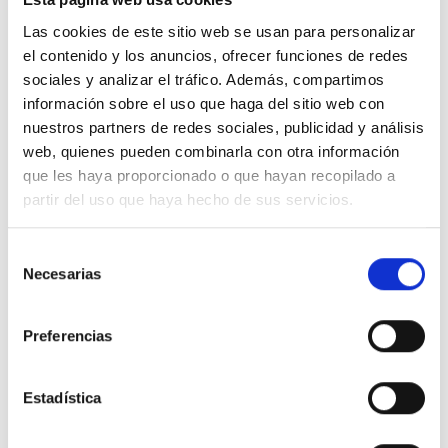
Las cookies de este sitio web se usan para personalizar
el contenido y los anuncios, ofrecer funciones de redes
sociales y analizar el tráfico. Además, compartimos
Nous n'avons pas à choisir entre être
información sobre el uso que haga del sitio web con
nuestros partners de redes sociales, publicidad y análisis
élégant et conscient. Nos vêtements
web, quienes pueden combinarla con otra información
sont conçus avec un faible impact afin
que les haya proporcionado o que hayan recopilado a
que vous soyez les deux.
partir del uso que haya hecho de sus servicios.
Selección
Necesarias
de
consentimiento
Preferencias
DESIGN ETXEA
Estadística
Votre espace pour être libre, créative, audacieuse. L’endroit où
vous pouvez participer à un futur meilleur.