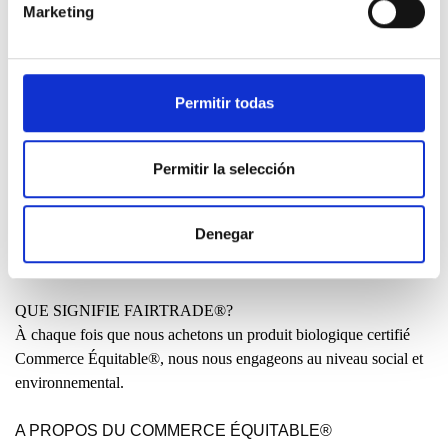
Marketing
SAVOIR PLUS
Permitir todas
FABRIQUÉ AU PAYS BASQUE?
Beaucoup de personnes nous demandent pourquoi nos vêtements
ne sont pas confectionnés localement du début à la fin. Elles
Permitir la selección
voudraient comprendre pourquoi certains modèles sont produits
en Chine ou en Inde.
Denegar
LIRE
QUE SIGNIFIE FAIRTRADE®?
À chaque fois que nous achetons un produit biologique certifié
Commerce Équitable®, nous nous engageons au niveau social et
environnemental.
A PROPOS DU COMMERCE ÉQUITABLE®