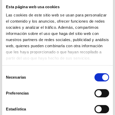
55% LIN
45% COTON BIO
Esta página web usa cookies
Las cookies de este sitio web se usan para personalizar
el contenido y los anuncios, ofrecer funciones de redes
sociales y analizar el tráfico. Además, compartimos
información sobre el uso que haga del sitio web con
Nous n'avons pas à choisir entre être
nuestros partners de redes sociales, publicidad y análisis
web, quienes pueden combinarla con otra información
élégant et conscient. Nos vêtements
que les haya proporcionado o que hayan recopilado a
sont conçus avec un faible impact afin
partir del uso que haya hecho de sus servicios.
que vous soyez les deux.
Selección
Necesarias
de
consentimiento
Preferencias
Estadística