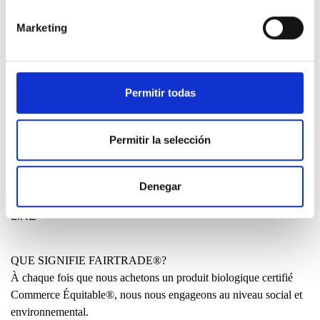
DESIGN ETXEA
Votre espace pour être libre, créative, audacieuse. L’endroit où
Marketing
vous pouvez participer à un futur meilleur.
SAVOIR PLUS
Permitir todas
FABRIQUÉ AU PAYS BASQUE?
Beaucoup de personnes nous demandent pourquoi nos vêtements
Permitir la selección
ne sont pas confectionnés localement du début à la fin. Elles
voudraient comprendre pourquoi certains modèles sont produits
en Chine ou en Inde.
Denegar
LIRE
QUE SIGNIFIE FAIRTRADE®?
À chaque fois que nous achetons un produit biologique certifié
Commerce Équitable®, nous nous engageons au niveau social et
environnemental.