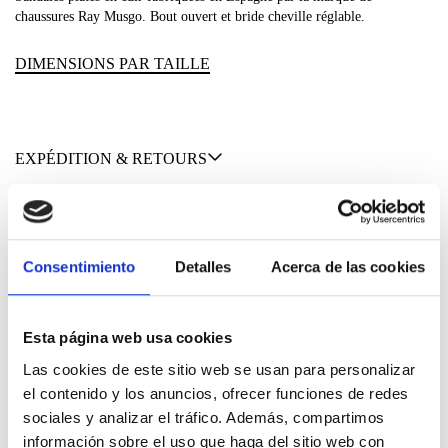
chaussures Ray Musgo. Bout ouvert et bride cheville réglable.
DIMENSIONS PAR TAILLE
EXPÉDITION & RETOURS
MATÉRIAUX
Consentimiento
Detalles
Acerca de las cookies
Nous n'avons pas à choisir entre être
Esta página web usa cookies
élégant et conscient. Nos vêtements
Las cookies de este sitio web se usan para personalizar
sont conçus avec un faible impact afin
el contenido y los anuncios, ofrecer funciones de redes
sociales y analizar el tráfico. Además, compartimos
que vous soyez les deux.
información sobre el uso que haga del sitio web con