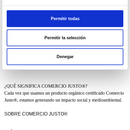
de un futuro mejor.
SABER MÁS
Permitir todas
¿HECHO EN EL PAÍS VASCO?
Permitir la selección
Muchos nos preguntan por qué nuestras prendas no se producen
de manera local. ¿Por qué algunas de nuestras prendas se
producen en India o China?
Denegar
LEER
¿QUÉ SIGNIFICA COMERCIO JUSTO®?
Cada vez que usamos un producto orgánico certificado Comercio
Justo®, estamos generando un impacto social y medioambiental.
SOBRE COMERCIO JUSTO®