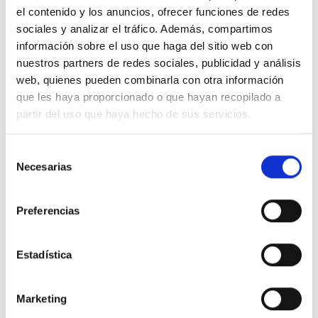
el contenido y los anuncios, ofrecer funciones de redes
sociales y analizar el tráfico. Además, compartimos
información sobre el uso que haga del sitio web con
nuestros partners de redes sociales, publicidad y análisis
No hay que elegir entre tener estilo y ser
web, quienes pueden combinarla con otra información
que les haya proporcionado o que hayan recopilado a
consciente. Nuestra ropa está diseñada
partir del uso que haya hecho de sus servicios.
con bajo impacto para que seas ambas
cosas.
Selección
Necesarias
de
consentimiento
Preferencias
Estadística
DESIGN ETXEA
Marketing
Tu lugar para ser libre, creativa y atrevida. tu lugar para ser parte