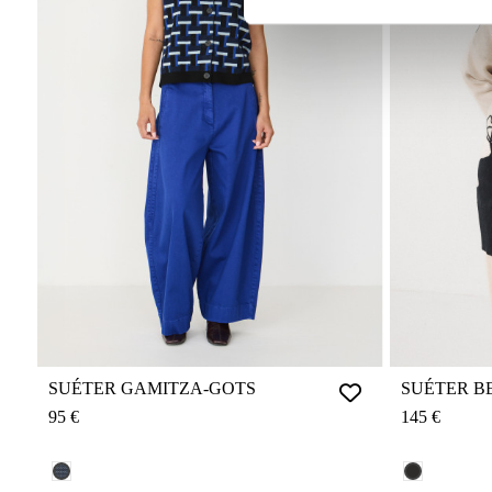
SUÉTER GAMITZA-GOTS
SUÉTER B
95 €
145 €
MULTICOLOR REF.: F261B9
NEGRO REF