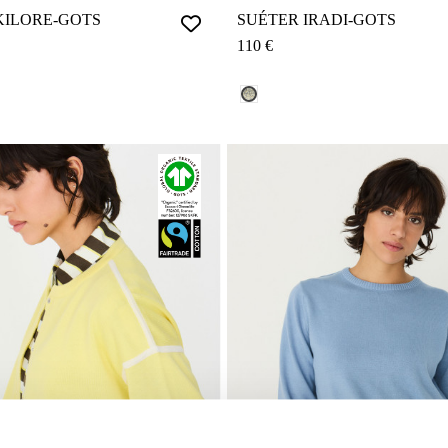
KILORE-GOTS
SUÉTER IRADI-GOTS
110 €
.: F260Y2
PIX REF.: F26212