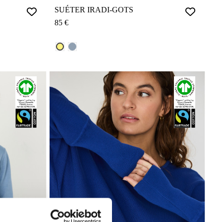
SUÉTER IRADI-GOTS
85 €
AZUL CIELO REF.: F260B3
LIMÓN REF.: F260Y2