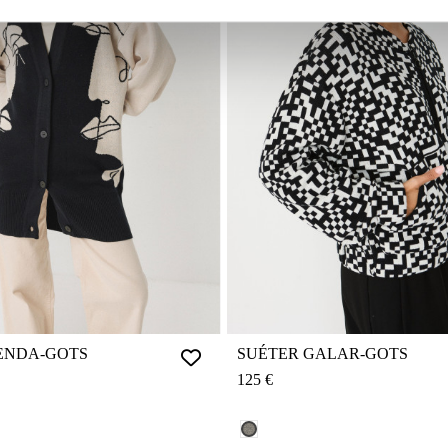
ENDA-GOTS
SUÉTER GALAR-GOTS
125 €
.: F242N
CREMA REF.: F2642N