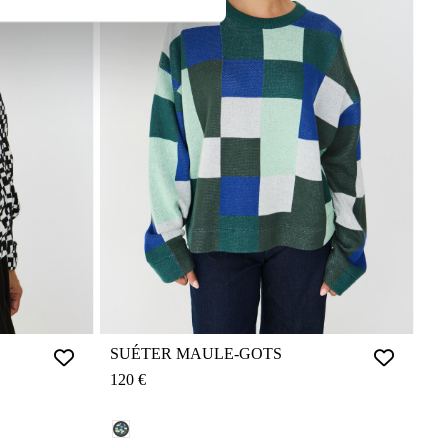
SUÉTER MAULE-GOTS
120 €
PIX REF.: F262G5