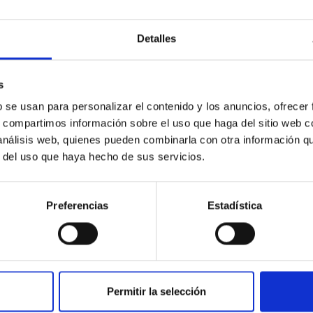
Detalles
s
b se usan para personalizar el contenido y los anuncios, ofrecer
s, compartimos información sobre el uso que haga del sitio web 
ALAR-GOTS
SUÉTER IRADI-GOTS
 análisis web, quienes pueden combinarla con otra información q
85 €
r del uso que haya hecho de sus servicios.
LIMÓN REF.: F260Y2
.: F260Y2
AZUL CIELO REF.: F260B3
Preferencias
Estadística
Permitir la selección