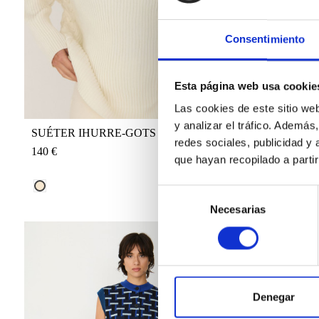
Consentimiento
Esta página web usa cookie
Las cookies de este sitio we
y analizar el tráfico. Ademá
SUÉTER IHURRE-GOTS
SUÉTER G
redes sociales, publicidad y
140 €
120 €
que hayan recopilado a parti
CREMA REF.: F26012
LIMÓN REF
Selección
Necesarias
de
consentimiento
Denegar