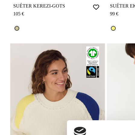
SUÉTER KEREZI-GOTS
SUÉTER E
105 €
99 €
AMARILLO REF.: F26112
LIMÓN REF