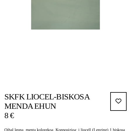
SKFK LIOCEL-BISKOSA
MENDA EHUN
8 €
Oihal leuna, menta kolorekoa. Konposizioa: i liocell (Lenzing) 1 biskosa.