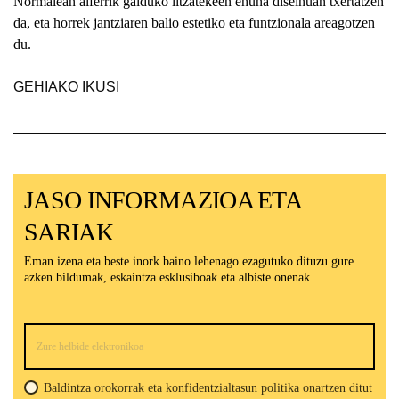
Normalean alferrik galduko litzatekeen ehuna diseinuan txertatzen
da, eta horrek jantziaren balio estetiko eta funtzionala areagotzen
du.
GEHIAKO IKUSI
JASO INFORMAZIOA ETA
SARIAK
Eman izena eta beste inork baino lehenago ezagutuko dituzu gure
azken bildumak, eskaintza esklusiboak eta albiste onenak.
Baldintza orokorrak eta konfidentzialtasun politika onartzen ditut