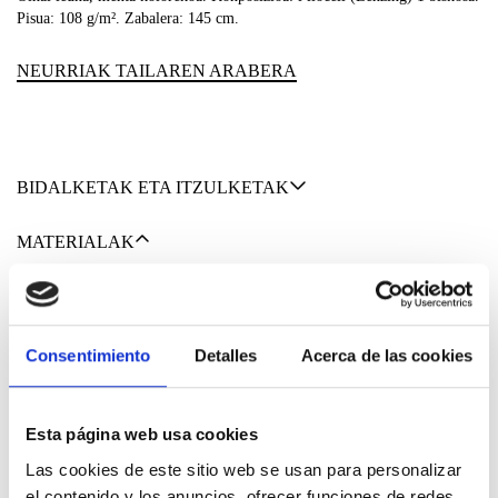
Pisua: 108 g/m². Zabalera: 145 cm.
NEURRIAK TAILAREN ARABERA
BIDALKETAK ETA ITZULKETAK
MATERIALAK
Consentimiento
Detalles
Acerca de las cookies
69% LYOCELLA
31% BISKOSA
Esta página web usa cookies
Las cookies de este sitio web se usan para personalizar
el contenido y los anuncios, ofrecer funciones de redes