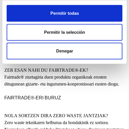
Permitir todas
EUSKAL HERRIAN EGINA?
Lagun askok galdetzen digute zergatik ez dugu gure jantziak
maila lokalean egiten, hasieratik bukaeraraino. Zergatik ekoizten
Permitir la selección
dira Indian edo Txinan jantzi batzuk?
Denegar
IRAKURRI
ZER ESAN NAHI DU FAIRTRADE®-EK?
Fairtrade® ziurtagiria duen produktu organikoak erosten
ditugunean gizarte- eta ingurumen-konpromisoari eusten diogu.
FAIRTRADE®-ERI BURUZ
NOLA SORTZEN DIRA ZERO WASTE JANTZIAK?
Zero waste teknikaren helburua da hondakinik ez sortzea.