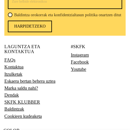
Baldintza orokorrak eta konfidentzialtasun politika onartzen ditut
HARPIDETZEKO
LAGUNTZA ETA
#SKFK
KONTAKTUA
Instagram
FAQs
Facebook
Kontaktua
Youtube
Itzulketak
Eskaera bertan behera uztea
Marka saldu nahi?
Dendak
SKFK KLUBBER
Baldintzak
Cookieen kudeaketa