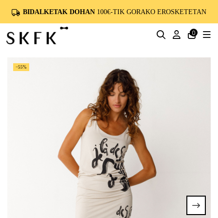
BIDALKETAK DOHAN
100€-TIK GORAKO EROSKETETAN
0
−55%