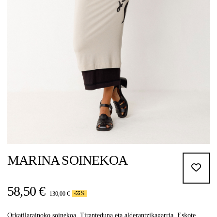
MARINA SOINEKOA
58,50 €
130,00 €
-55%
Orkatilarainoko soinekoa. Tiranteduna eta alderantzikagarria. Eskote