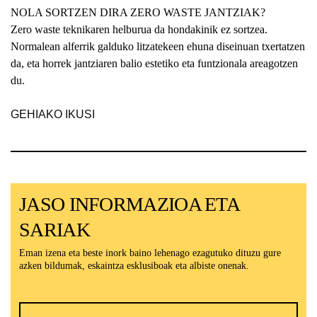
NOLA SORTZEN DIRA ZERO WASTE JANTZIAK?
Zero waste teknikaren helburua da hondakinik ez sortzea.
Normalean alferrik galduko litzatekeen ehuna diseinuan txertatzen
da, eta horrek jantziaren balio estetiko eta funtzionala areagotzen
du.
GEHIAKO IKUSI
JASO INFORMAZIOA ETA
SARIAK
Eman izena eta beste inork baino lehenago ezagutuko dituzu gure
azken bildumak, eskaintza esklusiboak eta albiste onenak.