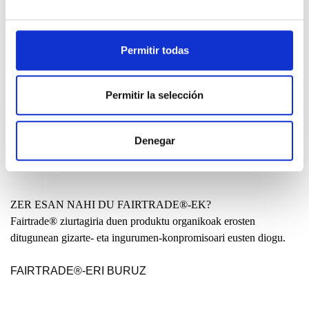
eraikitzen laguntzeko gunea.
GEHIAGO JAKIN
Permitir todas
EUSKAL HERRIAN EGINA?
Permitir la selección
Lagun askok galdetzen digute zergatik ez dugu gure jantziak
maila lokalean egiten, hasieratik bukaeraraino. Zergatik ekoizten
dira Indian edo Txinan jantzi batzuk?
Denegar
IRAKURRI
ZER ESAN NAHI DU FAIRTRADE®-EK?
Fairtrade® ziurtagiria duen produktu organikoak erosten
ditugunean gizarte- eta ingurumen-konpromisoari eusten diogu.
FAIRTRADE®-ERI BURUZ