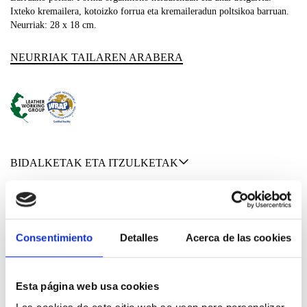
Ixteko kremailera, kotoizko forrua eta kremaileradun poltsikoa barruan.
Neurriak: 28 x 18 cm.
NEURRIAK TAILAREN ARABERA
BIDALKETAK ETA ITZULKETAK
MATERIALAK
Consentimiento
Detalles
Acerca de las cookies
Esta página web usa cookies
100% BEHI-LARRUA