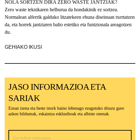
NOLA SORTZEN DIRA ZERO WASTE JANTZIAK?
Zero waste teknikaren helburua da hondakinik ez sortzea.
Normalean alferrik galduko litzatekeen ehuna diseinuan txertatzen
da, eta horrek jantziaren balio estetiko eta funtzionala areagotzen
du.
GEHIAKO IKUSI
JASO INFORMAZIOA ETA
SARIAK
Eman izena eta beste inork baino lehenago ezagutuko dituzu gure
azken bildumak, eskaintza esklusiboak eta albiste onenak.