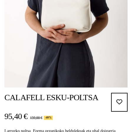
CALAFELL ESKU-POLTSA
95,40 €
159,00 €
-40%
Larruzko poltsa. Forma organikoko heldulekuak eta uhal doigarria.