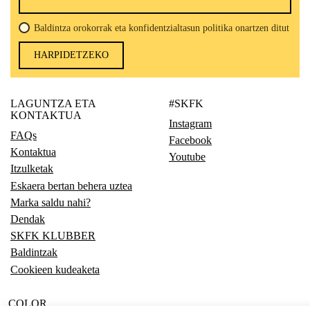
Baldintza orokorrak eta konfidentzialtasun politika onartzen ditut
HARPIDETZEKO
LAGUNTZA ETA
#SKFK
KONTAKTUA
Instagram
FAQs
Facebook
Kontaktua
Youtube
Itzulketak
Eskaera bertan behera uztea
Marka saldu nahi?
Dendak
SKFK KLUBBER
Baldintzak
Cookieen kudeaketa
COLOR