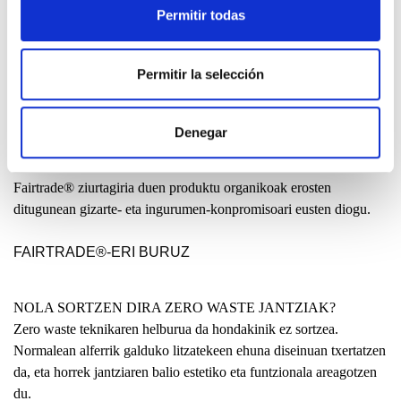
EUSKAL HERRIAN EGINA?
Permitir todas
Lagun askok galdetzen digute zergatik ez dugu gure jantziak
maila lokalean egiten, hasieratik bukaeraraino. Zergatik ekoizten
dira Indian edo Txinan jantzi batzuk?
Permitir la selección
IRAKURRI
Denegar
ZER ESAN NAHI DU FAIRTRADE®-EK?
Fairtrade® ziurtagiria duen produktu organikoak erosten
ditugunean gizarte- eta ingurumen-konpromisoari eusten diogu.
FAIRTRADE®-ERI BURUZ
NOLA SORTZEN DIRA ZERO WASTE JANTZIAK?
Zero waste teknikaren helburua da hondakinik ez sortzea.
Normalean alferrik galduko litzatekeen ehuna diseinuan txertatzen
da, eta horrek jantziaren balio estetiko eta funtzionala areagotzen
du.