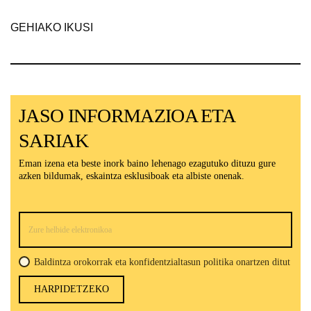
GEHIAKO IKUSI
JASO INFORMAZIOA ETA
SARIAK
Eman izena eta beste inork baino lehenago ezagutuko dituzu gure
azken bildumak, eskaintza esklusiboak eta albiste onenak.
Baldintza orokorrak eta konfidentzialtasun politika onartzen ditut
HARPIDETZEKO