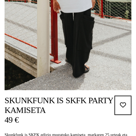
SKUNKFUNK IS SKFK PARTY
KAMISETA
49 €
Skunkfunk is SKFK edizio mugatuko kamiseta, markaren 25 urteak eta